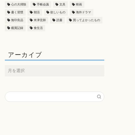
心の大掃除
手帳会議
文具
映画
書く習慣
朝活
欲しいもの
海外ドラマ
無印良品
米津玄師
読書
買ってよかったもの
鑑賞記録
食生活
アーカイブ