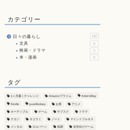
カテゴリー
日々の暮らし
132
文具
6
映画・ドラマ
2
本・漫画
5
タグ
1ヶ月書くチャレンジ
Amazonプライム
Artist'sWay
Kindle
purelifediary
お香
アニメ
オーディブル
ゲーム
サブスク
ドラマ
ナガノ
ネコラミ
ノート
マインドフルネス
メンタル
ロルバーン
体調
女性向けゲーム