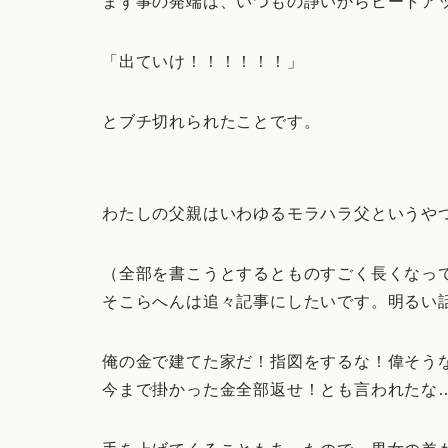
まず事の発端は、いつもの諍いからヒートア
「出ていけ！！！！！！」
とブチ切れられたことです。
わたしの父親はいわゆるモラハラ父というや
（全部を書こうとするとものすごく長くなっ
そこらへんは追々記事にしたいです。明るい
俺の金で建てた家だ！指図をするな！偉そう
今まで掛かった金全部返せ！とも言われたな