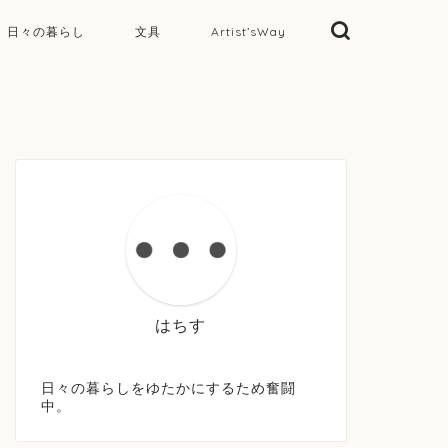
日々の暮らし
文具
Artist’sWay
はちす
日々の暮らしをゆたかにするため奮闘
中。