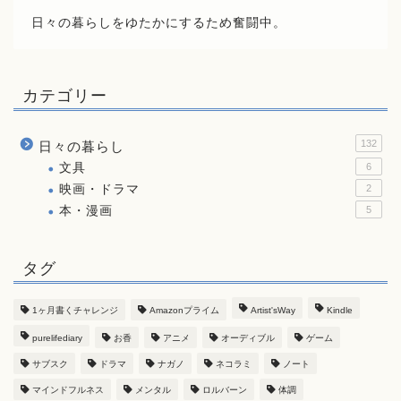
日々の暮らしをゆたかにするため奮闘中。
カテゴリー
132
日々の暮らし
文具
6
映画・ドラマ
2
本・漫画
5
タグ
1ヶ月書くチャレンジ
Amazonプライム
Artist'sWay
Kindle
purelifediary
お香
アニメ
オーディブル
ゲーム
サブスク
ドラマ
ナガノ
ネコラミ
ノート
マインドフルネス
メンタル
ロルバーン
体調