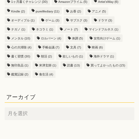
1ヶ月書くチャレンジ
(30)
Amazonプライム
(5)
Artist'sWay
(6)
Kindle
(2)
purelifediary
(11)
お香
(2)
アニメ
(5)
オーディブル
(1)
ゲーム
(3)
サブスク
(3)
ドラマ
(3)
ナガノ
(1)
ネコラミ
(1)
ノート
(7)
マインドフルネス
(1)
メンタル
(10)
ロルバーン
(4)
体調
(5)
女性向けゲーム
(1)
心の大掃除
(4)
手帳会議
(7)
文具
(7)
映画
(6)
書く習慣
(30)
朝活
(2)
欲しいもの
(1)
海外ドラマ
(1)
無印良品
(1)
米津玄師
(1)
読書
(13)
買ってよかったもの
(15)
鑑賞記録
(2)
食生活
(4)
アーカイブ
ア
ー
カ
イ
ブ