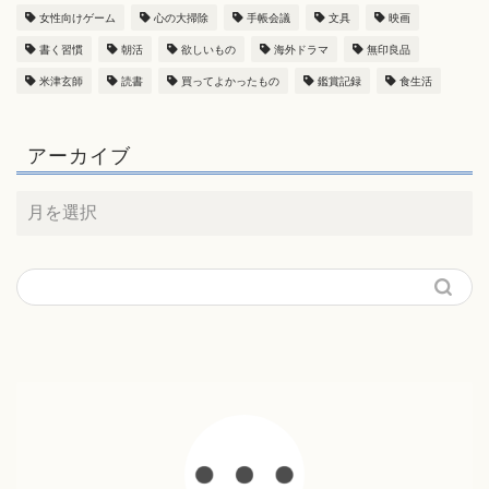
女性向けゲーム
心の大掃除
手帳会議
文具
映画
書く習慣
朝活
欲しいもの
海外ドラマ
無印良品
米津玄師
読書
買ってよかったもの
鑑賞記録
食生活
アーカイブ