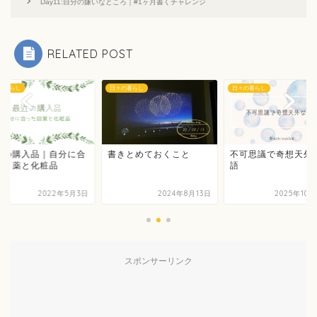
Day11:自分の嫌いなところ｜#1ヶ月書くチャレンジ
RELATED POST
の暮らし
日々の暮らし
日々の暮らし
近の購入品｜自分に合
書きとめておくこと
不可思議で奇想天外
た目薬と化粧品
語
2022年5月3日
2024年8月13日
2025年10
スポンサーリンク