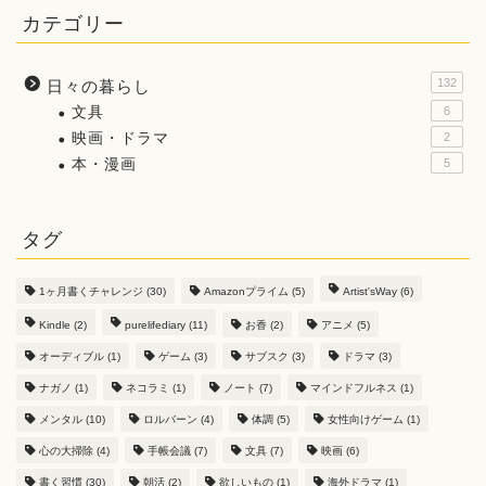
カテゴリー
132
日々の暮らし
文具
6
映画・ドラマ
2
本・漫画
5
タグ
1ヶ月書くチャレンジ
(30)
Amazonプライム
(5)
Artist'sWay
(6)
Kindle
(2)
purelifediary
(11)
お香
(2)
アニメ
(5)
オーディブル
(1)
ゲーム
(3)
サブスク
(3)
ドラマ
(3)
ナガノ
(1)
ネコラミ
(1)
ノート
(7)
マインドフルネス
(1)
メンタル
(10)
ロルバーン
(4)
体調
(5)
女性向けゲーム
(1)
心の大掃除
(4)
手帳会議
(7)
文具
(7)
映画
(6)
書く習慣
(30)
朝活
(2)
欲しいもの
(1)
海外ドラマ
(1)