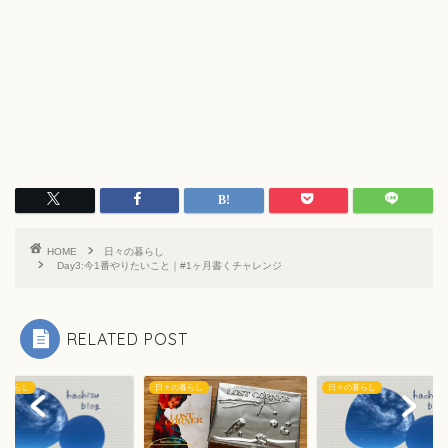
HOME
日々の暮らし
Day3:今1番やりたいこと｜#1ヶ月書くチャレンジ
RELATED POST
の暮らし
日々の暮らし
日々の暮らし