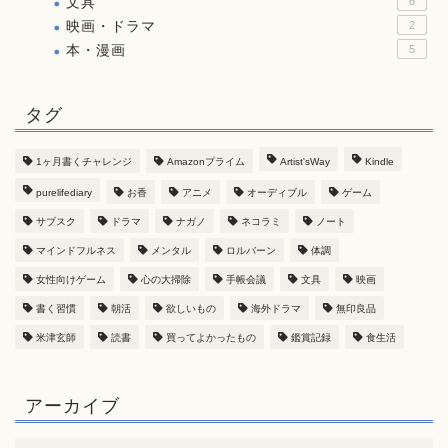
文具
6
映画・ドラマ
2
本・漫画
5
タグ
1ヶ月書くチャレンジ
Amazonプライム
Artist'sWay
Kindle
purelifediary
お香
アニメ
オーディブル
ゲーム
サブスク
ドラマ
ナガノ
ネコラミ
ノート
マインドフルネス
メンタル
ロルバーン
体調
女性向けゲーム
心の大掃除
手帳会議
文具
映画
書く習慣
朝活
欲しいもの
海外ドラマ
無印良品
米津玄師
読書
買ってよかったもの
鑑賞記録
食生活
アーカイブ