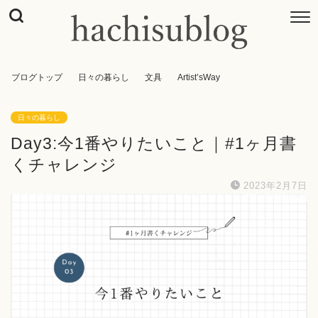
ブログトップ
日々の暮らし
文具
Artist’sWay
日々の暮らし
Day3:今1番やりたいこと｜#1ヶ月書
くチャレンジ
2023年2月7日