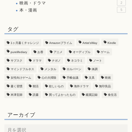
映画・ドラマ
2
本・漫画
5
タグ
1ヶ月書くチャレンジ
Amazonプライム
Artist'sWay
Kindle
purelifediary
お香
アニメ
オーディブル
ゲーム
サブスク
ドラマ
ナガノ
ネコラミ
ノート
マインドフルネス
メンタル
ロルバーン
体調
女性向けゲーム
心の大掃除
手帳会議
文具
映画
書く習慣
朝活
欲しいもの
海外ドラマ
無印良品
米津玄師
読書
買ってよかったもの
鑑賞記録
食生活
アーカイブ