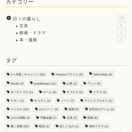
カテゴリー
132
日々の暮らし
文具
6
映画・ドラマ
2
本・漫画
5
タグ
1ヶ月書くチャレンジ
(30)
Amazonプライム
(5)
Artist'sWay
(6)
Kindle
(2)
purelifediary
(11)
お香
(2)
アニメ
(5)
オーディブル
(1)
ゲーム
(3)
サブスク
(3)
ドラマ
(3)
ナガノ
(1)
ネコラミ
(1)
ノート
(7)
マインドフルネス
(1)
メンタル
(10)
ロルバーン
(4)
体調
(5)
女性向けゲーム
(1)
心の大掃除
(4)
手帳会議
(7)
文具
(7)
映画
(6)
書く習慣
(30)
朝活
(2)
欲しいもの
(1)
海外ドラマ
(1)