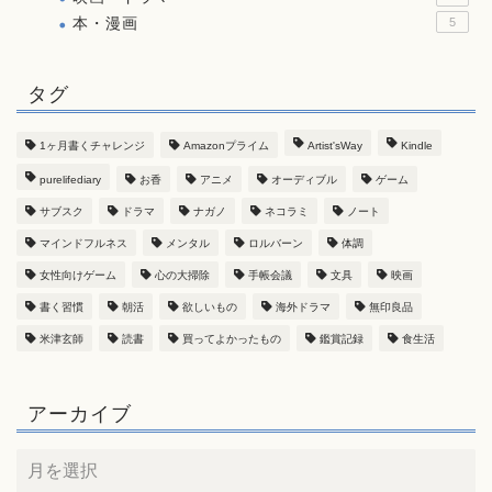
本・漫画
5
タグ
1ヶ月書くチャレンジ
Amazonプライム
Artist'sWay
Kindle
purelifediary
お香
アニメ
オーディブル
ゲーム
サブスク
ドラマ
ナガノ
ネコラミ
ノート
マインドフルネス
メンタル
ロルバーン
体調
女性向けゲーム
心の大掃除
手帳会議
文具
映画
書く習慣
朝活
欲しいもの
海外ドラマ
無印良品
米津玄師
読書
買ってよかったもの
鑑賞記録
食生活
アーカイブ