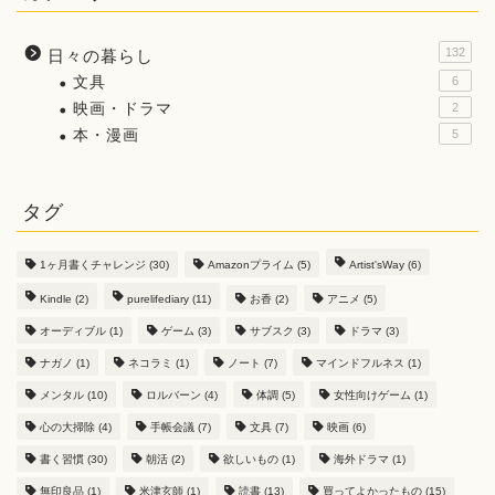
132
日々の暮らし
文具
6
映画・ドラマ
2
本・漫画
5
タグ
1ヶ月書くチャレンジ
(30)
Amazonプライム
(5)
Artist'sWay
(6)
Kindle
(2)
purelifediary
(11)
お香
(2)
アニメ
(5)
オーディブル
(1)
ゲーム
(3)
サブスク
(3)
ドラマ
(3)
ナガノ
(1)
ネコラミ
(1)
ノート
(7)
マインドフルネス
(1)
メンタル
(10)
ロルバーン
(4)
体調
(5)
女性向けゲーム
(1)
心の大掃除
(4)
手帳会議
(7)
文具
(7)
映画
(6)
書く習慣
(30)
朝活
(2)
欲しいもの
(1)
海外ドラマ
(1)
無印良品
(1)
米津玄師
(1)
読書
(13)
買ってよかったもの
(15)