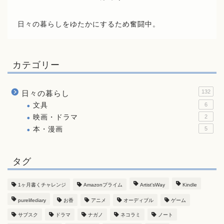
日々の暮らしをゆたかにするため奮闘中。
カテゴリー
132
日々の暮らし
文具
6
映画・ドラマ
2
本・漫画
5
タグ
1ヶ月書くチャレンジ
Amazonプライム
Artist'sWay
Kindle
purelifediary
お香
アニメ
オーディブル
ゲーム
サブスク
ドラマ
ナガノ
ネコラミ
ノート