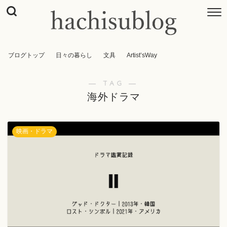
ブログトップ
日々の暮らし
文具
Artist’sWay
― TAG ―
海外ドラマ
映画・ドラマ