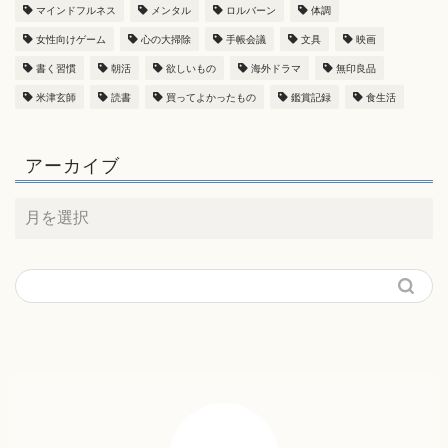
マインドフルネス
メンタル
ロルバーン
体調
女性向けゲーム
心の大掃除
手帳会議
文具
映画
書く習慣
朝活
欲しいもの
海外ドラマ
無印良品
米津玄師
読書
買ってよかったもの
鑑賞記録
食生活
アーカイブ