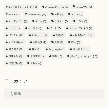
1ヶ月書くチャレンジ
(30)
Amazonプライム
(5)
Artist'sWay
(6)
Kindle
(2)
purelifediary
(11)
お香
(2)
アニメ
(5)
オーディブル
(1)
ゲーム
(3)
サブスク
(3)
ドラマ
(3)
ナガノ
(1)
ネコラミ
(1)
ノート
(7)
マインドフルネス
(1)
メンタル
(10)
ロルバーン
(4)
体調
(5)
女性向けゲーム
(1)
心の大掃除
(4)
手帳会議
(7)
文具
(7)
映画
(6)
書く習慣
(30)
朝活
(2)
欲しいもの
(1)
海外ドラマ
(1)
無印良品
(1)
米津玄師
(1)
読書
(13)
買ってよかったもの
(15)
鑑賞記録
(2)
食生活
(4)
アーカイブ
ア
ー
カ
イ