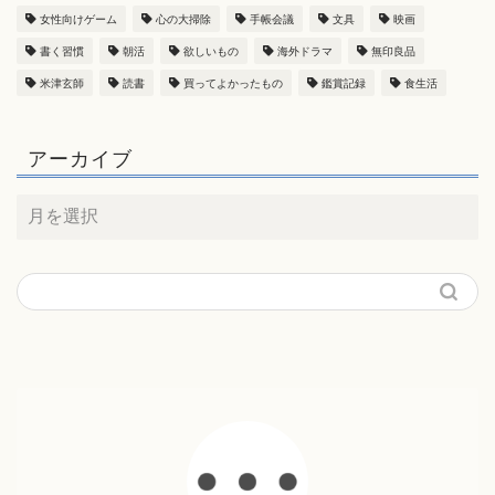
女性向けゲーム
心の大掃除
手帳会議
文具
映画
書く習慣
朝活
欲しいもの
海外ドラマ
無印良品
米津玄師
読書
買ってよかったもの
鑑賞記録
食生活
アーカイブ