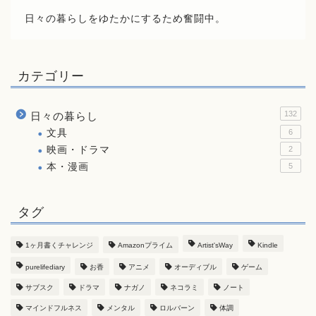
日々の暮らしをゆたかにするため奮闘中。
カテゴリー
132
日々の暮らし
文具
6
映画・ドラマ
2
本・漫画
5
タグ
1ヶ月書くチャレンジ
Amazonプライム
Artist'sWay
Kindle
purelifediary
お香
アニメ
オーディブル
ゲーム
サブスク
ドラマ
ナガノ
ネコラミ
ノート
マインドフルネス
メンタル
ロルバーン
体調