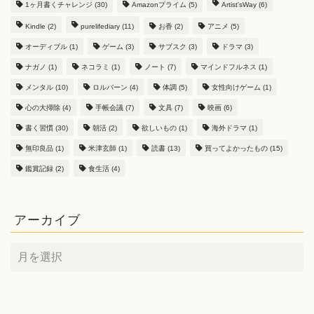
1ヶ月書くチャレンジ
(30)
Amazonプライム
(5)
Artist'sWay
(6)
Kindle
(2)
purelifediary
(11)
お香
(2)
アニメ
(5)
オーディブル
(1)
ゲーム
(3)
サブスク
(3)
ドラマ
(3)
ナガノ
(1)
ネコラミ
(1)
ノート
(7)
マインドフルネス
(1)
メンタル
(10)
ロルバーン
(4)
体調
(5)
女性向けゲーム
(1)
心の大掃除
(4)
手帳会議
(7)
文具
(7)
映画
(6)
書く習慣
(30)
朝活
(2)
欲しいもの
(1)
海外ドラマ
(1)
無印良品
(1)
米津玄師
(1)
読書
(13)
買ってよかったもの
(15)
鑑賞記録
(2)
食生活
(4)
アーカイブ
ア
ー
カ
イ
ブ