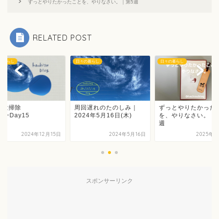
ずっとやりたかったことを、やりなさい。｜第5週
RELATED POST
の暮らし
日々の暮らし
日々の暮らし
周回遅れのたのしみ｜
ずっとやりたかった
の大掃除
2024年5月16日(木)
を、やりなさい。｜
y2~Day15
週
2024年12月15日
2024年5月16日
2025年3
スポンサーリンク